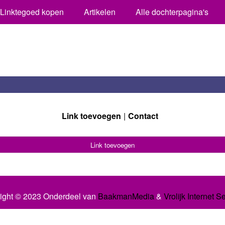
Linktegoed kopen
Artikelen
Alle dochterpagina's
Link toevoegen
Contact
Link toevoegen
ight © 2023 Onderdeel van
BaakmanMedia
&
Vrolijk Internet S